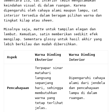
Sementara itu, cat interior lebih mengutamakan
keindahan visual di dalam ruangan. Karena
dipengaruhi oleh cahaya alami maupun lampu, cat
interior tersedia dalam beragam pilihan warna dan
tingkat kilap atau
sheen
.
Misalnya saja,
matte
untuk tampilan elegan dan
lembut. Kemudian, satin memberikan sedikit efek
mengilap. Sementara glossy untuk hasil akhir yang
lebih berkilau dan mudah dibersihkan.
Warna Dinding
Warna Dinding
Aspek
Eksterior
Interior
Terpapar sinar
matahari
langsung
Dipengaruhi cahaya
sepanjang
alami dari jendela
Pencahayaan
hari, sehingga
dan pencahayaan
membutuhkan
lampu di dalam
warna yang
ruangan.
tetap terlihat
jelas.