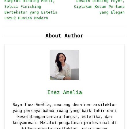
Kamprot Dinding Motif,
Desain Dinding Foyer,
navigation
Solusi Finishing
Ciptakan Kesan Pertama
Bertekstur yang Estetis
yang Elegan
untuk Hunian Modern
About Author
Inez Amelia
Saya Inez Amelia, seorang desainer arsitektur
yang percaya bahwa ruang yang baik lahir dari
keseimbangan antara fungsi, estetika, dan
kenyamanan. Melalui pengalaman profesional di
bidang desain arsitektur, saya senang