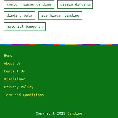
contoh hiasan dinding
desain dinding
dinding bata
ide hiasan dinding
material bangunan
Home
About Us
Contact Us
Disclaimer
Privacy Policy
Term and Conditions
Copyright 2025
Dinding