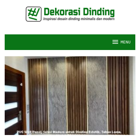
Skip
to
content
MENU
Inspirasi
Dekorasi
Desain
Dinding
Rumah